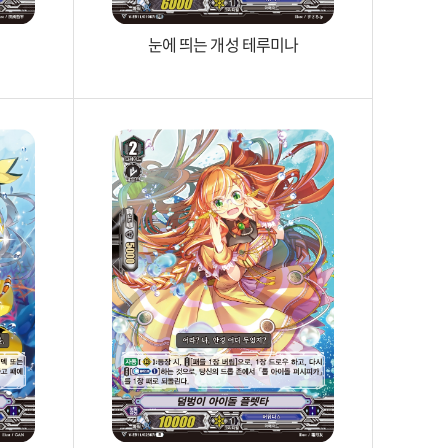
눈에 띄는 개성 테루미나