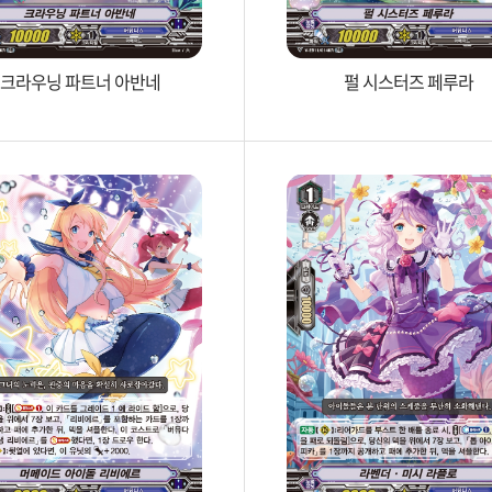
크라우닝 파트너 아반네
펄 시스터즈 페루라