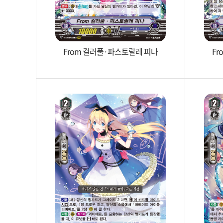
From 컬러풀·파스토랄레 피나
F