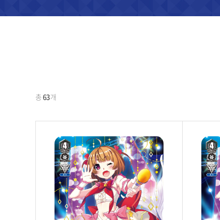
총
63
개