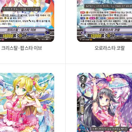
크리스탈·팝스타 이브
오로라스타 코랄