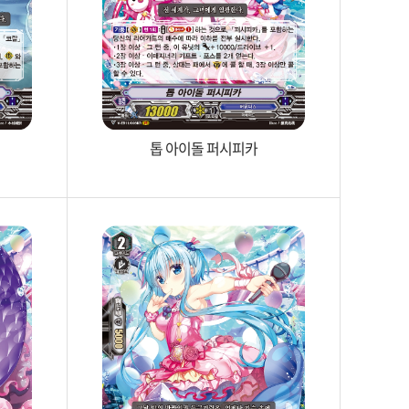
톱 아이돌 퍼시피카