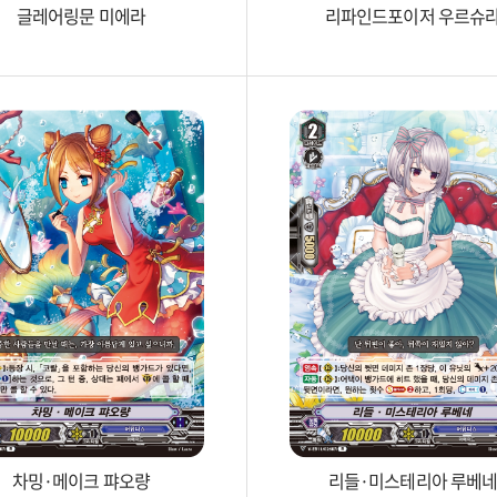
글레어링문 미에라
리파인드포이저 우르슈
차밍·메이크 퍄오량
리들·미스테리아 루베네