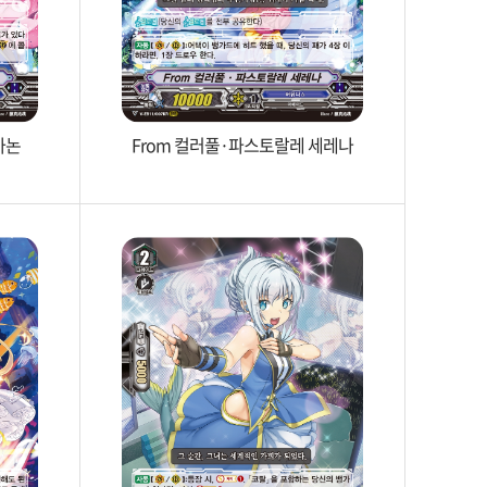
카논
From 컬러풀·파스토랄레 세레나