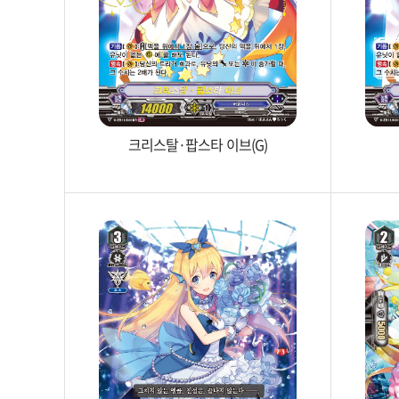
크리스탈·팝스타 이브(G)