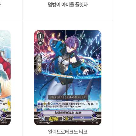
라
덤벙이 아이돌 플렛타
일렉트로테크노 티코