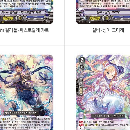
rom 컬러풀·파스토랄레 캬로
실버·싱어 크티레